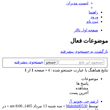
لیست مدیران
راهنما
ورود
ثبت نام
صفحه اول تالار
موضوعات فعال
بازگشت به جستجوی پیشرفته
جستجوی پیشرفته
جستجو
نتايج هماهنگ با عبارت جستجو شده : 4 • صفحه
1
از
1
موضوعات
پاسخ ها
مشاهده
آخرین پست
ارشد چی بخونم ؟،
توسط
Mahshid0530
» سه شنبه 13 مرداد 1405, 8:06 am » در