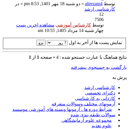
توسط
alirezam4
» دو شنبه 18 مهر 1401, 8:53 pm » در
کارشناسی ارشد
12
7506
توسط
کارشناس آموزشی
مشاهده اخرین پست
چهار شنبه 14 مرداد 1405, 10:55 am
نمایش پست ها از آخر به اول
نتايج هماهنگ با عبارت جستجو شده : 4 • صفحه
1
از
1
بازگشت به جستجوی پیشرفته
پرش به
کارشناسی ارشد
دکترای تخصصی
کاردانی به کارشناسی
آزمونهای مختلف وسوالات متفرقه
شرایط دوره ها ، آزمونها وبسته های آموزشی موسسه
سوالات طبقه بندی شده
مجموعه علوم آزمایشگاهی
علوم تغذیه