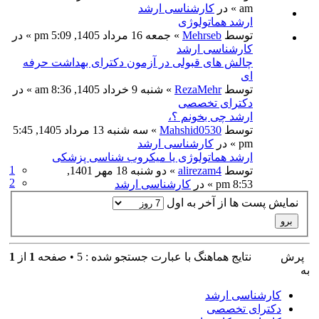
am » در
کارشناسی ارشد
ارشد هماتولوژی
توسط
Mehrseb
» جمعه 16 مرداد 1405, 5:09 pm » در
کارشناسی ارشد
چالش های قبولی در آزمون دکترای بهداشت حرفه
ای
توسط
RezaMehr
» شنبه 9 خرداد 1405, 8:36 am » در
دکترای تخصصی
ارشد چی بخونم ؟،
توسط
Mahshid0530
» سه شنبه 13 مرداد 1405, 5:45
pm » در
کارشناسی ارشد
ارشد هماتولوژی یا میکروب شناسی پزشکی
1
توسط
alirezam4
» دو شنبه 18 مهر 1401,
2
8:53 pm » در
کارشناسی ارشد
نمایش پست ها از آخر به اول
پرش
نتايج هماهنگ با عبارت جستجو شده : 5 • صفحه
1
از
1
به
کارشناسی ارشد
دکترای تخصصی