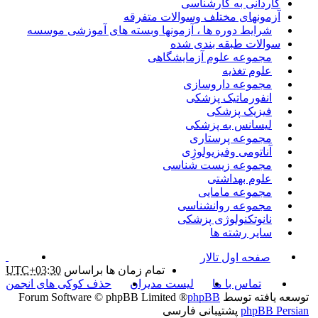
کاردانی به کارشناسی
آزمونهای مختلف وسوالات متفرقه
شرایط دوره ها ، آزمونها وبسته های آموزشی موسسه
سوالات طبقه بندی شده
مجموعه علوم آزمایشگاهی
علوم تغذیه
مجموعه داروسازی
انفورماتیک پزشکی
فیزیک پزشکی
لیسانس به پزشکی
مجموعه پرستاری
آناتومی وفیزیولوژِی
مجموعه زیست شناسی
علوم بهداشتی
مجموعه مامایی
مجموعه روانشناسی
نانوتکنولوژی پزشکی
سایر رشته ها
صفحه اول تالار
تمام زمان ها براساس
UTC+03:30
تماس با ما
لیست مدیران
حذف کوکی های انجمن
توسعه یافته توسط
phpBB
® Forum Software © phpBB Limited
phpBB Persian
پشتیبانی فارسی