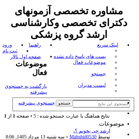
مشاوره تخصصی آزمونهای
دکترای تخصصی وکارشناسی
ارشد گروه پزشکی
لینک سریع
راهنما
ورود
ثبت نام
پست های پاسخ داده نشده
صفحه اول تالار
موضوعات فعال
موضوعات
فعال
جستجو
لیست مدیران
بازگشت به جستجوی
پیشرفته
جستجوی پیشرفته
جستجو
نتايج هماهنگ با عبارت جستجو شده : 5 • صفحه
1
از
1
موضوعات
ارشد چی بخونم ؟،
توسط
Mahshid0530
» سه شنبه 13 مرداد 1405, 8:06