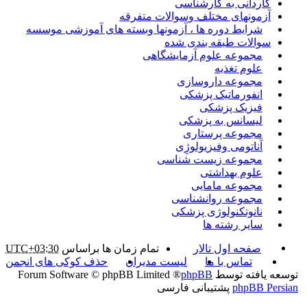
کاردانی به کارشناسی
آزمونهای مختلف وسوالات متفرقه
شرایط دوره ها ، آزمونها وبسته های آموزشی موسسه
سوالات طبقه بندی شده
مجموعه علوم آزمایشگاهی
علوم تغذیه
مجموعه داروسازی
انفورماتیک پزشکی
فیزیک پزشکی
لیسانس به پزشکی
مجموعه پرستاری
آناتومی وفیزیولوژِی
مجموعه زیست شناسی
علوم بهداشتی
مجموعه مامایی
مجموعه روانشناسی
نانوتکنولوژی پزشکی
سایر رشته ها
صفحه اول تالار
تمام زمان ها براساس
UTC+03:30
تماس با ما
لیست مدیران
حذف کوکی های انجمن
توسعه یافته توسط
phpBB
® Forum Software © phpBB Limited
phpBB Persian
پشتیبانی فارسی