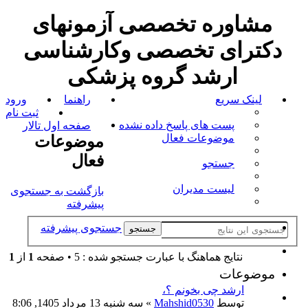
مشاوره تخصصی آزمونهای
دکترای تخصصی وکارشناسی
ارشد گروه پزشکی
لینک سریع
راهنما
ورود
ثبت نام
پست های پاسخ داده نشده
صفحه اول تالار
موضوعات فعال
موضوعات
فعال
جستجو
لیست مدیران
بازگشت به جستجوی
پیشرفته
جستجوی پیشرفته
جستجو
نتايج هماهنگ با عبارت جستجو شده : 5 • صفحه
1
از
1
موضوعات
ارشد چی بخونم ؟،
توسط
Mahshid0530
» سه شنبه 13 مرداد 1405, 8:06