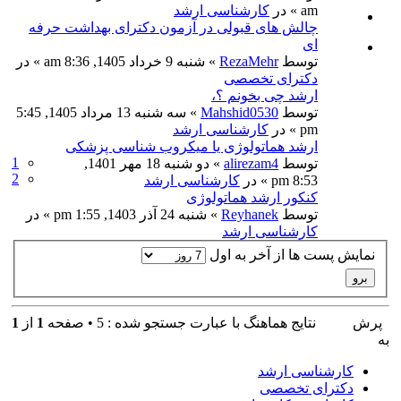
am » در
کارشناسی ارشد
چالش های قبولی در آزمون دکترای بهداشت حرفه
ای
توسط
RezaMehr
» شنبه 9 خرداد 1405, 8:36 am » در
دکترای تخصصی
ارشد چی بخونم ؟،
توسط
Mahshid0530
» سه شنبه 13 مرداد 1405, 5:45
pm » در
کارشناسی ارشد
ارشد هماتولوژی یا میکروب شناسی پزشکی
1
توسط
alirezam4
» دو شنبه 18 مهر 1401,
2
8:53 pm » در
کارشناسی ارشد
کنکور ارشد هماتولوژی
توسط
Reyhanek
» شنبه 24 آذر 1403, 1:55 pm » در
کارشناسی ارشد
نمایش پست ها از آخر به اول
پرش
نتايج هماهنگ با عبارت جستجو شده : 5 • صفحه
1
از
1
به
کارشناسی ارشد
دکترای تخصصی