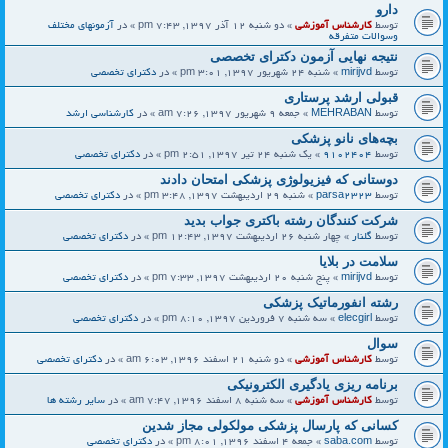
دارو
توسط
کارشناس آموزشی
» دو شنبه 12 آذر 1397, 7:43 pm » در
آزمونهای مختلف
وسوالات متفرقه
نتیجه نهایی آزمون دکترای تخصصی
توسط
mirijvd
» شنبه 24 شهریور 1397, 3:01 pm » در
دکترای تخصصی
قبولی ارشد پرستاری
توسط
MEHRABAN
» جمعه 9 شهریور 1397, 7:26 am » در
کارشناسی ارشد
بچه‌های نانو پزشکی
توسط
9102404
» یک شنبه 24 تیر 1397, 2:51 pm » در
دکترای تخصصی
دوستانی که فیزیولوژی پزشکی امتحان دادند
توسط
parsa2323
» شنبه 29 اردیبهشت 1397, 3:48 pm » در
دکترای تخصصی
شرکت کنندگان رشته باکتری جواب بدید
توسط
گلنار
» چهار شنبه 26 اردیبهشت 1397, 12:43 pm » در
دکترای تخصصی
سلامت در بلایا
توسط
mirijvd
» پنج شنبه 20 اردیبهشت 1397, 7:33 pm » در
دکترای تخصصی
رشته انفورماتیک پزشکی
توسط
elecgirl
» سه شنبه 7 فروردین 1397, 8:10 pm » در
دکترای تخصصی
سوال
توسط
کارشناس آموزشی
» دو شنبه 21 اسفند 1396, 6:03 am » در
دکترای تخصصی
برنامه ریزی یادگیری الکترونیکی
توسط
کارشناس آموزشی
» سه شنبه 8 اسفند 1396, 7:47 am » در
سایر رشته ها
کسانی که پارسال پزشکی مولکولی مجاز شدین
توسط
saba.com
» جمعه 4 اسفند 1396, 8:01 pm » در
دکترای تخصصی