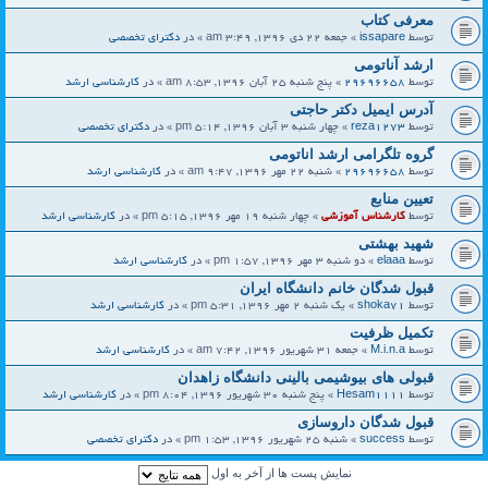
معرفی کتاب
توسط
issapare
» جمعه 22 دی 1396, 3:49 am » در
دکترای تخصصی
ارشد آناتومی
توسط
29696658
» پنج شنبه 25 آبان 1396, 8:53 am » در
کارشناسی ارشد
آدرس ایمیل دکتر حاجتی
توسط
reza1273
» چهار شنبه 3 آبان 1396, 5:14 pm » در
دکترای تخصصی
گروه تلگرامی ارشد اناتومی
توسط
29696658
» شنبه 22 مهر 1396, 9:47 am » در
کارشناسی ارشد
تعیین منابع
توسط
کارشناس آموزشی
» چهار شنبه 19 مهر 1396, 5:15 pm » در
کارشناسی ارشد
شهید بهشتی
توسط
elaaa
» دو شنبه 3 مهر 1396, 1:57 pm » در
کارشناسی ارشد
قبول شدگان خانم دانشگاه ایران
توسط
shoka71
» یک شنبه 2 مهر 1396, 5:31 pm » در
کارشناسی ارشد
تکمیل ظرفیت
توسط
M.i.n.a
» جمعه 31 شهریور 1396, 7:42 am » در
کارشناسی ارشد
قبولی های بیوشیمی بالینی دانشگاه زاهدان
توسط
Hesam1111
» پنج شنبه 30 شهریور 1396, 8:04 pm » در
کارشناسی ارشد
قبول شدگان داروسازی
توسط
success
» شنبه 25 شهریور 1396, 1:53 pm » در
دکترای تخصصی
نمایش پست ها از آخر به اول