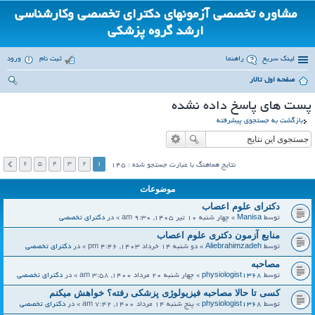
مشاوره تخصصی آزمونهای دکترای تخصصی وکارشناسی
ارشد گروه پزشکی
لینک سریع
راهنما
ثبت نام
ورود
صفحه اول تالار
ست
پست های پاسخ داده نشده
جو
بازگشت به جستجوی پیشرفته
6
5
4
3
2
1
نتايج هماهنگ با عبارت جستجو شده : 145
موضوعات
دکترای علوم اعصاب
توسط
Manisa
» چهار شنبه 10 تیر 1405, 9:30 am » در
دکترای تخصصی
منابع آزمون دکتری علوم اعصاب
توسط
Aliebrahimzadeh
» دو شنبه 14 خرداد 1403, 4:46 pm » در
دکترای تخصصی
مصاحبه
توسط
physiologist1368
» چهار شنبه 20 مرداد 1400, 3:58 am » در
دکترای تخصصی
کسی تا حالا مصاحبه فیزیولوژی پزشکی رفته؟ خواهش میکنم
توسط
physiologist1368
» پنج شنبه 14 مرداد 1400, 7:42 am » در
دکترای تخصصی