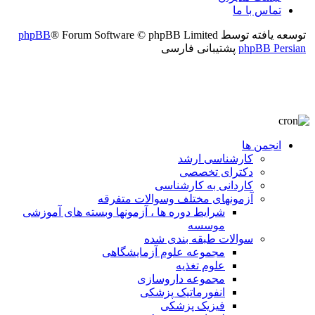
تماس با ما
توسعه یافته توسط
® Forum Software © phpBB Limited
phpBB
phpBB Persian
پشتیبانی فارسی
انجمن ها
کارشناسی ارشد
دکترای تخصصی
کاردانی به کارشناسی
آزمونهای مختلف وسوالات متفرقه
شرایط دوره ها ، آزمونها وبسته های آموزشی
موسسه
سوالات طبقه بندی شده
مجموعه علوم آزمایشگاهی
علوم تغذیه
مجموعه داروسازی
انفورماتیک پزشکی
فیزیک پزشکی