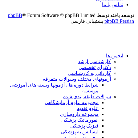
تماس با ما
توسعه یافته توسط
® Forum Software © phpBB Limited
phpBB
phpBB Persian
پشتیبانی فارسی
انجمن ها
کارشناسی ارشد
دکترای تخصصی
کاردانی به کارشناسی
آزمونهای مختلف وسوالات متفرقه
شرایط دوره ها ، آزمونها وبسته های آموزشی
موسسه
سوالات طبقه بندی شده
مجموعه علوم آزمایشگاهی
علوم تغذیه
مجموعه داروسازی
انفورماتیک پزشکی
فیزیک پزشکی
لیسانس به پزشکی
مجموعه پرستاری