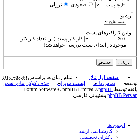
صعودی
نزولی
آرشیو:
اولین کاراکترهای پست:
کاراکتر پست (این تعداد کاراکتر
موجود در ابتدای پست بررسی خواهد شد)
صفحه اول تالار
تمام زمان ها براساس
UTC+03:30
توسعه
تماس با ما
لیست مدیران
حذف کوکی های انجمن
یافته توسط
phpBB
® Forum Software © phpBB Limited
phpBB Persian
پشتیبانی فارسی
انجمن ها
کارشناسی ارشد
دکترای تخصصی