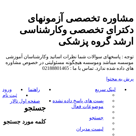
مشاوره تخصصی آزمونهای
دکترای تخصصی وکارشناسی
ارشد گروه پزشکی
توجه : پاسخهای سوالات شما نظرات اساتید وکارشناسان آموزشی
موسسه میباشد وموسسه هیچگونه مسئولیتی در خصوص مشاوره
های داده شده ندارد. تماس با ما : 02188801465
پرش به محتوا
لینک سریع
راهنما
ورود
ثبت نام
پست های پاسخ داده نشده
صفحه اول تالار
موضوعات فعال
جستجو
جستجو
کلمه مورد جستجو
لیست مدیران