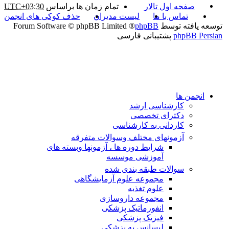
صفحه اول تالار
تمام زمان ها براساس
UTC+03:30
تماس با ما
لیست مدیران
حذف کوکی های انجمن
توسعه یافته توسط
phpBB
® Forum Software © phpBB Limited
phpBB Persian
پشتیبانی فارسی
انجمن ها
کارشناسی ارشد
دکترای تخصصی
کاردانی به کارشناسی
آزمونهای مختلف وسوالات متفرقه
شرایط دوره ها ، آزمونها وبسته های
آموزشی موسسه
سوالات طبقه بندی شده
مجموعه علوم آزمایشگاهی
علوم تغذیه
مجموعه داروسازی
انفورماتیک پزشکی
فیزیک پزشکی
لیسانس به پزشکی