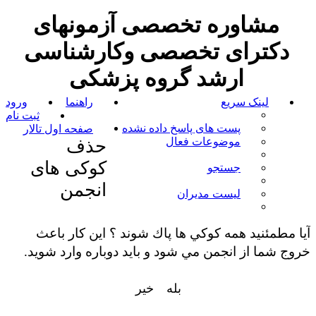
مشاوره تخصصی آزمونهای
دکترای تخصصی وکارشناسی
ارشد گروه پزشکی
لینک سریع
راهنما
ورود
ثبت نام
پست های پاسخ داده نشده
صفحه اول تالار
موضوعات فعال
حذف
کوکی های
جستجو
انجمن
لیست مدیران
آيا مطمئنيد همه كوكي ها پاك شوند ؟ اين كار باعث
خروج شما از انجمن مي شود و بايد دوباره وارد شويد.