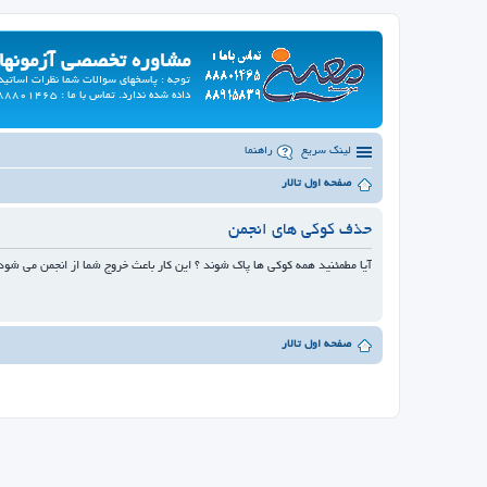
مشاوره تخصصی آزمونها
توجه : پاسخهای سوالات شما نظرات اسات
داده شده ندارد. تماس با ما : 02188801465
لینک سریع
راهنما
صفحه اول تالار
حذف کوکی های انجمن
آيا مطمئنيد همه كوكي ها پاك شوند ؟ اين كار باعث خروج شما از انجمن مي شود 
صفحه اول تالار