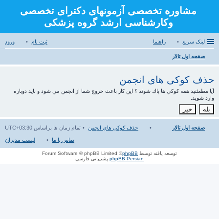
مشاوره تخصصی آزمونهای دکترای تخصصی
وکارشناسی ارشد گروه پزشکی
لینک سریع
راهنما
ثبت نام
ورود
صفحه اول تالار
ست
حذف کوکی های انجمن
جو
آيا مطمئنيد همه كوكي ها پاك شوند ؟ اين كار باعث خروج شما از انجمن مي شود و بايد دوباره
وارد شويد.
صفحه اول تالار
حذف کوکی های انجمن
تمام زمان ها براساس
UTC+03:30
تماس با ما
لیست مدیران
توسعه یافته توسط
phpBB
® Forum Software © phpBB Limited
phpBB Persian
پشتیبانی فارسی