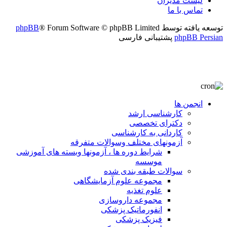
لیست مدیران
تماس با ما
توسعه یافته توسط
® Forum Software © phpBB Limited
phpBB
phpBB Persian
پشتیبانی فارسی
انجمن ها
کارشناسی ارشد
دکترای تخصصی
کاردانی به کارشناسی
آزمونهای مختلف وسوالات متفرقه
شرایط دوره ها ، آزمونها وبسته های آموزشی
موسسه
سوالات طبقه بندی شده
مجموعه علوم آزمایشگاهی
علوم تغذیه
مجموعه داروسازی
انفورماتیک پزشکی
فیزیک پزشکی