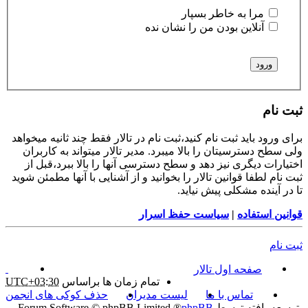
مرا به خاطر بسپار
آنلاین بودن من را نشان نده
ثبت نام
برای ورود باید ثبت نام کنید،ثبت نام در تالار فقط چند ثانیه میخواهد
ولی سطح دسترسیتان را بالا میبرد. مدیر تالار میتواند به کاربران
اختیارات دیگری نیز دهد و سطح دسترسی آنها را بالا ببرد،قبل از
ثبت نام لطفا قوانین تالار را بخوانید و از آشنایی با آنها مطمئن شوید
تا در آینده مشکلی پیش نیاید.
قوانین استفاده
|
سیاست حفظ اسرار
ثبت نام
صفحه اول تالار
تمام زمان ها براساس
UTC+03:30
تماس با ما
لیست مدیران
حذف کوکی های انجمن
توسعه یافته توسط
phpBB
® Forum Software © phpBB Limited