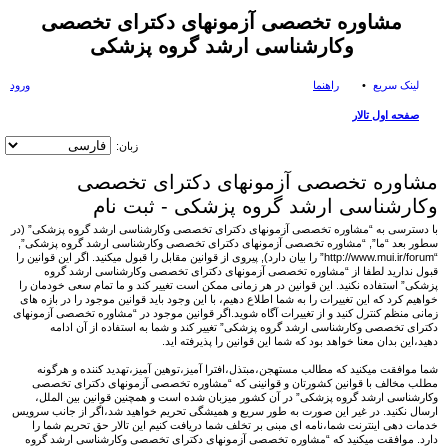
مشاوره تخصصی آزمونهای دکترای تخصصی
وکارشناسی ارشد گروه پزشکی
لینک سریع
راهنما
ورود
صفحه اول تالار
ست
زبان:
جو
مشاوره تخصصی آزمونهای دکترای تخصصی
وکارشناسی ارشد گروه پزشکی - ثبت نام
با دسترسی به “مشاوره تخصصی آزمونهای دکترای تخصصی وکارشناسی ارشد گروه پزشکی” (در
سطور بعد “ما”, “مشاوره تخصصی آزمونهای دکترای تخصصی وکارشناسی ارشد گروه پزشکی”,
“http://www.mui.ir/forum” را بیان دارد), پیروی از قوانین مقابل را قبول میکنید. اگر این قوانین را
قبول ندارید لطفا از “مشاوره تخصصی آزمونهای دکترای تخصصی وکارشناسی ارشد گروه
پزشکی” استفاده نکنید. این قوانین در هر زمانی ممکن است تغییر کند و ما تمام سعی خودمان را
خواهیم کرد که این تغییرات را به شما اطلاع دهیم، با این وجود باید قوانین موجود را در بازه های
زمانی منظم کنترل کنید و از تغییرات آگاه شوید.اگر قوانین موجود در “مشاوره تخصصی آزمونهای
دکترای تخصصی وکارشناسی ارشد گروه پزشکی” تغییر کند و شما به استفاده از آن ادامه
دهید،این بدان معنا خواهد بود که شما این قوانین را پذیرفته اید.
شما موافقت میکنید که مطالب مستهجن،مبتذل،افترا آمیز،توهین آمیز،تهدید کننده و هرگونه
مطلب مخالف با قوانین کشورتان و قوانینی که “مشاوره تخصصی آزمونهای دکترای تخصصی
وکارشناسی ارشد گروه پزشکی” در آن کشور میزبان شده است و همچنین قوانین بین الملل،
ارسال نکنید. در غیر این صورت به طور سریع و همیشگی تحریم خواهید شد،اگر از جانب سرویس
خدمات دهی اینترنت شما،نامه ای مبنی بر تخلف شما دریافت کنیم این تالار حق تحریم شما را
دارد. موافقت میکنید که “مشاوره تخصصی آزمونهای دکترای تخصصی وکارشناسی ارشد گروه