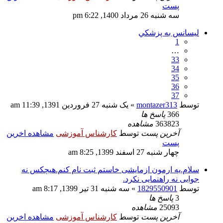
پست
سه شنبه 26 مرداد 1400, 6:22 pm
ليسانس به پزشكي
1
…
33
34
35
36
37
توسط
montazer313
» یک شنبه 27 فروردین 1391, 11:39 am
366
پاسخ ها
363823
مشاهده
آخرین پست
توسط
کارشناس آموزشی
مشاهده اخرین
پست
چهار شنبه 27 اسفند 1399, 8:25 am
سلام.یه ارمون ازمایشی خاستم ثبت نام کنم.هیچکس نه
جوابی نه راهنمایی نکرد.
توسط
1829550901
» سه شنبه 31 تیر 1399, 8:17 am
3
پاسخ ها
25093
مشاهده
آخرین پست
توسط
کارشناس آموزشی
مشاهده اخرین