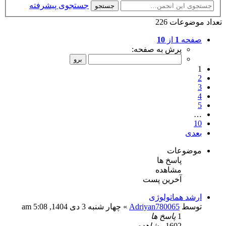
جستجوی پیشرفته
جستجو
تعداد موضوعات 226
صفحه
1
از
10
پرش به صفحه:
1
2
3
4
5
…
10
بعدی
موضوعات
پاسخ ها
مشاهده
آخرین پست
ارشد هماتولوژی
توسط
Adriyan780065
» چهار شنبه 3 دی 1404, 5:08 am
1
پاسخ ها
1602
مشاهده