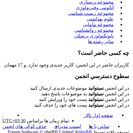
مجموعه پرستاری
آناتومی وفیزیولوژِی
مجموعه زیست شناسی
علوم بهداشتی
مجموعه مامایی
مجموعه روانشناسی
نانوتکنولوژی پزشکی
سایر رشته ها
چه کسی حاضر است؟
کاربران حاضر در این انجمن: کاربر جدیدی وجود ندارد. و 17 مهمان
سطوح دسترسي انجمن
در این انجمن
نمیتوانید
موضوعات جدیدی ارسال کنید
در این انجمن
نمیتوانید
به موضوعات پاسخ دهید
در این انجمن
نمیتوانید
پست خود را ویرایش کنید
در این انجمن
نمیتوانید
پست های خود را حذف کنید
صفحه اول تالار
تمام زمان ها براساس
UTC+03:30
تماس با ما
لیست مدیران
حذف کوکی های انجمن
توسعه یافته توسط
phpBB
® Forum Software © phpBB Limited