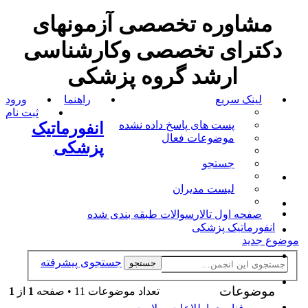
مشاوره تخصصی آزمونهای
دکترای تخصصی وکارشناسی
ارشد گروه پزشکی
لینک سریع
راهنما
ورود
ثبت نام
پست های پاسخ داده نشده
انفورماتیک
موضوعات فعال
پزشکی
جستجو
لیست مدیران
صفحه اول تالار
سوالات طبقه بندی شده
انفورماتیک پزشکی
موضوع جدید
جستجوی پیشرفته
جستجو
موضوعات
تعداد موضوعات 11 • صفحه
1
از
1