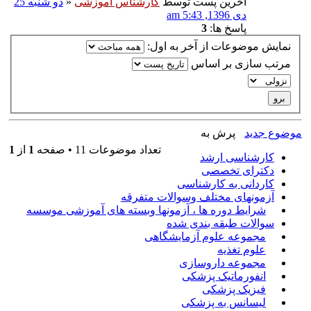
آخرین پست توسط
کارشناس آموزشی
«
دو شنبه 25
دی 1396, 5:43 am
پاسخ ها:
3
نمایش موضوعات از آخر به اول:
مرتب سازی بر اساس
موضوع جدید
پرش به
تعداد موضوعات 11 • صفحه
1
از
1
کارشناسی ارشد
دکترای تخصصی
کاردانی به کارشناسی
آزمونهای مختلف وسوالات متفرقه
شرایط دوره ها ، آزمونها وبسته های آموزشی موسسه
سوالات طبقه بندی شده
مجموعه علوم آزمایشگاهی
علوم تغذیه
مجموعه داروسازی
انفورماتیک پزشکی
فیزیک پزشکی
لیسانس به پزشکی