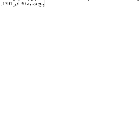
پنج شنبه 30 آذر 1391, 3:23 am