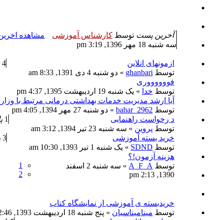
آخرین پست
توسط
کارشناس آموزشی
مشاهده اخری
سه شنبه 18 مهر 1396, 3:19 pm
ازمونهای انلاین
4
توسط
ghanbari
» دو شنبه 4 دی 1391, 8:33 am
فووووووری
توسط
خدا
» یک شنبه 19 اردیبهشت 1395, 4:37 pm
آیا ارشد مدیریت خدمات بهداشتی درمانی مرتبط با وزار
توسط
bahar_2962
» دو شنبه 27 مهر 1394, 4:05 pm
د رخواست راهنمایی
1
پ
توسط
پروین
» سه شنبه 23 تیر 1394, 3:12 am
خرید بسته آموزشی
3
پ
توسط
SDND
» یک شنبه 1 تیر 1393, 10:30 am
هزینه آزمون!؟
1
توسط
A_F_A
» سه شنبه 2 اسفند
2
1390, 2:13 pm
خریدبسته ی آموزشی از نمایشگاه کتاب
توسط
مینامیناسیان
» پنج شنبه 18 اردیبهشت 1393, 12:46 pm