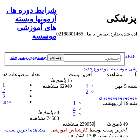
شرایط دوره ها ،
 پزشکی
آزمونها وبسته
های آموزشی
 تماس با ما : 02188801465
موسسه
ورود
جستجوی پیشرفته
جستجو
موزشی موسسه
موضوع جدید
ا
مشاهده
آخرین پست
تعداد موضوعات 62
15
پاسخ ها
1
1
» چهار شنبه 5 مهر
62940
مشاهده
2
2
3
وووووووووووووری
بعدی
1
» یک شنبه 19 اردیبهشت
2
20
پاسخ ها
3
74583
مشاهده
49
پاسخ ها
239959
مشاهده
آخرین پست
توسط
کارشناس آموزشی
مشاهده اخرین پست
دو شنبه 7 بهمن 1398, 7:42 am