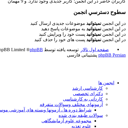
کاربران حاضر در این انجمن: کاربر جدیدی وجود ندارد. و 9 مهمان
سطوح دسترسي انجمن
در این انجمن
نمیتوانید
موضوعات جدیدی ارسال کنید
در این انجمن
نمیتوانید
به موضوعات پاسخ دهید
در این انجمن
نمیتوانید
پست خود را ویرایش کنید
در این انجمن
نمیتوانید
پست های خود را حذف کنید
صفحه اول تالار
توسعه یافته توسط
phpBB
® Forum Software © phpBB Limited
phpBB Persian
پشتیبانی فارسی
انجمن ها
کارشناسی ارشد
دکترای تخصصی
کاردانی به کارشناسی
آزمونهای مختلف وسوالات متفرقه
شرایط دوره ها ، آزمونها وبسته های آموزشی مو
سوالات طبقه بندی شده
مجموعه علوم آزمایشگاهی
علوم تغذیه