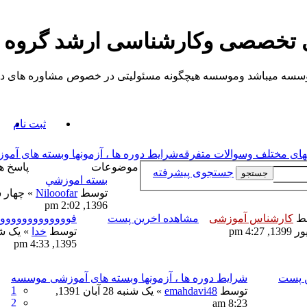
ی تخصصی وکارشناسی ارشد گروه
یباشد وموسسه هیچگونه مسئولیتی در خصوص مشاوره های داده شده ندارد.
ثبت نام
های مختلف وسوالات متفرقه
شرایط دوره ها ، آزمونها وبسته های آ
موضوعات
پاسخ ه
جستجوی پیشرفته
جستجو
بسته اموزشي
توسط
Nilooofar
1396, 2:02 pm
ط
کارشناس آموزشی
مشاهده اخرین پست
فووووووووووووو
توسط
خدا
1395, 4:33 pm
ن پست
شرایط دوره ها ، آزمونها وبسته های آموزشی موسسه
1
توسط
emahdavi48
» یک شنبه 28 آبان 1391,
2
8:23 am