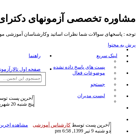
مشاوره تخصصی آزمونهای دکترا
توجه : پاسخهای سوالات شما نظرات اساتید وکارشناسان آموزشی موسسه م
پرش به محتوا
لینک سریع
راهنما
پست های پاسخ داده نشده
صفحه اول تالار
آزمون
موضوعات فعال
جستجو
لیست مدیران
آخرین پست
توس
پنج شنبه 20 شهریور 1399, 4:27 pm
آخرین پست
توسط
کارشناس آموزشی
مشاهده اخری
دو شنبه 9 تیر 1399, 6:58 pm