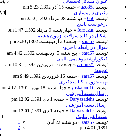
عنوان مسائل تحقیقاتی
5
پاس
توسط
azd85a
» جمعه 15 آذر 1392, 5:23 pm
دکتری داروسازی
1
پ
توسط
650
» دو شنبه 28 مرداد 1392, 2:52 pm
درخواست پاسخ
توسط
forouzan
» چهار شنبه 9 مرداد 1392, 1:47 pm
اشکال در کلید سوالات آزمون هشتم
توسط
sara67
» جمعه 20 اردیبهشت 1392, 3:30 pm
سوال در رابطه با جزوه
توسط
sara67
» پنج شنبه 5 اردیبهشت 1392, 4:42 am
کنکورارشدبیوشیمی بالینی
توسط
zzohre25
» جمعه 16 فروردین 1392, 10:31 am
عجیبه!
توسط
sara67
» جمعه 16 فروردین 1392, 9:49 am
تهیه جزوه یا کتاب دکتری
توسط
yaskabud10
» چهار شنبه 18 بهمن 1391, 4:12 pm
ارسال بسته آموزشی
توسط
Daryazadehs
» جمعه 1 دی 1391, 12:02 pm
ارسال بسته آموزشی
توسط
Daryazadehs
» جمعه 1 دی 1391, 12:01 pm
بسته انفورماتیک
11
1
توسط
sara67
» دو شنبه 22 آبان
2
1391, 4:01 pm
اش
ت