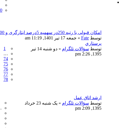
0
امکان قبولی با رتبه 250در سهمیه 5درصد ایثارگری و 1500کل رتبه هست
توسط
Fate
» جمعه 17 تیر 1401, 11:19 am
پرستاري
1
توسط
سؤالات تلگرام
» دو شنبه 14 تیر
…
1395, 2:26 pm
74
75
76
77
78
ارشد اتاق عمل
توسط
سؤالات تلگرام
» یک شنبه 23 خرداد
…
1395, 2:09 pm