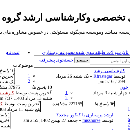
ی تخصصی وکارشناسی ارشد گروه
یباشد وموسسه هیچگونه مسئولیتی در خصوص مشاوره های داده شده ندارد.
الار
سوالات طبقه بندی شده
مجموعه پرستاری
ثبت نام
جستجوی پیشرفته
جستجو
موضوعات
کارشناسی ارشد
10
پاسخ 
1
توسط
Rfrastegar
» یک شنبه 26 مرداد
آخرین
2
1399, 5:16 pm
یک شنبه 9 شهریور 1404, :04
 خون
10
پاسخ ها
37975
مشا
1
» چهار شنبه 3 مرداد
آخرین پست
توسط
کارشنا
2
شنبه 13 مرداد 1403, 7:37 am
96
پاسخ ها
227155
مشاهده
آخرین پست
توسط
کا
1
پنج شنبه 11 مرداد 1403, 8:05 am
ارشد پرستاری یا کنکور مجدد؟
1
پاسخ
6
توسط
missnurse
» جمعه 27 بهمن 1402, 2:55 am
آخری
7
شنبه 28 بهمن 1402, 6:44 am
8