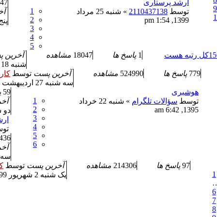
ارشد پرستاری
47
9
1
توسط
2110437138
» شنبه 25 مرداد
آخ
1
2
1399, 1:54 pm
پنج شنبه 
3
4
5
1
پاسخ ها
18047
مشاهده
آخرین 
شنبه 18 تیر 1401, 8:26 am
779
پاسخ ها
524990
مشاهده
آخرین پست
توسط
کار
سه شنبه 27 اردیبهشت 1401, 12:06 pm
هوشبری
59
پ
1
توسط
سؤالات تلگرام
» شنبه 22 خرداد
آخ
2
1395, 6:42 am
دو شنبه 6 ارد
3
ارش
4
تو
5
436
6
آخ
سه شنبه 15
97
پاسخ ها
214306
مشاهده
آخرین پست
توسط
ک
1
یک شنبه 2 شهریور 1399, 6:31 pm
6
7
8