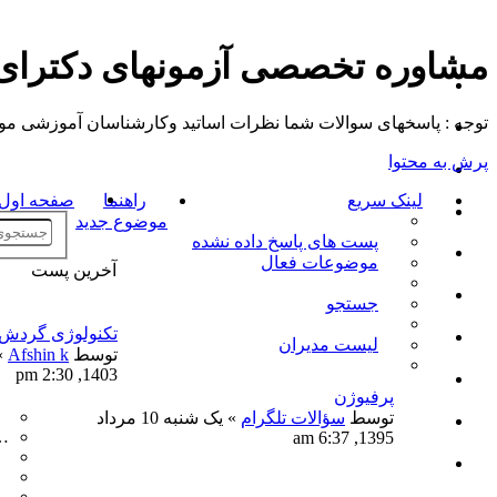
مشاوره تخصصی آزمونهای دکترا
توجه : پاسخهای سوالات شما نظرات اساتید وکارشناسان آموزشی موسسه م
پرش به محتوا
لینک سریع
راهنما
صفحه اول ت
موضوع جدید
پست های پاسخ داده نشده
موضوعات فعال
آخرین پست
جستجو
تکنولوژی گردش
لیست مدیران
توسط
Afshin k
1403, 2:30 pm
پرفیوژن
توسط
سؤالات تلگرام
» یک شنبه 10 مرداد
…
1395, 6:37 am