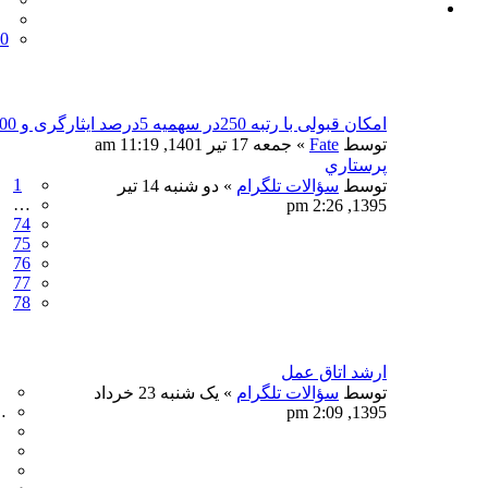
0
امکان قبولی با رتبه 250در سهمیه 5درصد ایثارگری و 1500کل رتبه هست
توسط
Fate
» جمعه 17 تیر 1401, 11:19 am
پرستاري
1
توسط
سؤالات تلگرام
» دو شنبه 14 تیر
…
1395, 2:26 pm
74
75
76
77
78
ارشد اتاق عمل
توسط
سؤالات تلگرام
» یک شنبه 23 خرداد
…
1395, 2:09 pm