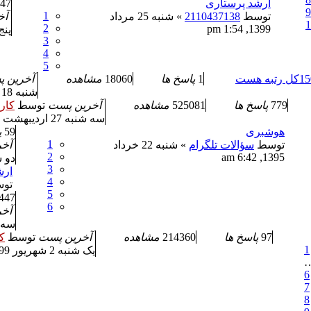
ارشد پرستاری
47
9
1
توسط
2110437138
» شنبه 25 مرداد
آخ
1
2
1399, 1:54 pm
پنج شنبه 
3
4
5
1
پاسخ ها
18060
مشاهده
آخرین 
شنبه 18 تیر 1401, 8:26 am
779
پاسخ ها
525081
مشاهده
آخرین پست
توسط
کار
سه شنبه 27 اردیبهشت 1401, 12:06 pm
هوشبری
59
پ
1
توسط
سؤالات تلگرام
» شنبه 22 خرداد
آخ
2
1395, 6:42 am
دو شنبه 6 ارد
3
ارش
4
تو
5
447
6
آخ
سه شنبه 15
97
پاسخ ها
214360
مشاهده
آخرین پست
توسط
ک
1
یک شنبه 2 شهریور 1399, 6:31 pm
6
7
8