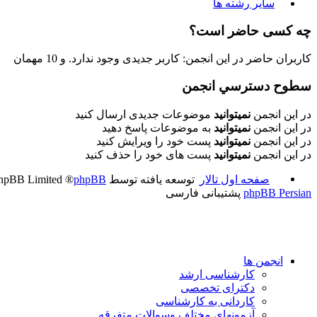
سایر رشته ها
چه کسی حاضر است؟
کاربران حاضر در این انجمن: کاربر جدیدی وجود ندارد. و 10 مهمان
سطوح دسترسي انجمن
در این انجمن
نمیتوانید
موضوعات جدیدی ارسال کنید
در این انجمن
نمیتوانید
به موضوعات پاسخ دهید
در این انجمن
نمیتوانید
پست خود را ویرایش کنید
در این انجمن
نمیتوانید
پست های خود را حذف کنید
صفحه اول تالار
توسعه یافته توسط
phpBB
® Forum Software © phpBB Limited
phpBB Persian
پشتیبانی فارسی
انجمن ها
کارشناسی ارشد
دکترای تخصصی
کاردانی به کارشناسی
آزمونهای مختلف وسوالات متفرقه