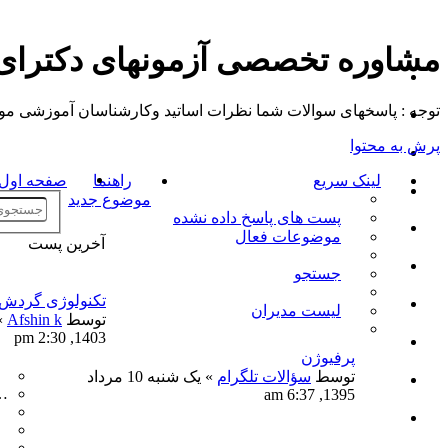
مشاوره تخصصی آزمونهای دکترا
توجه : پاسخهای سوالات شما نظرات اساتید وکارشناسان آموزشی موسسه م
پرش به محتوا
لینک سریع
راهنما
صفحه اول ت
موضوع جدید
پست های پاسخ داده نشده
موضوعات فعال
آخرین پست
جستجو
تکنولوژی گردش
لیست مدیران
توسط
Afshin k
1403, 2:30 pm
پرفیوژن
توسط
سؤالات تلگرام
» یک شنبه 10 مرداد
…
1395, 6:37 am