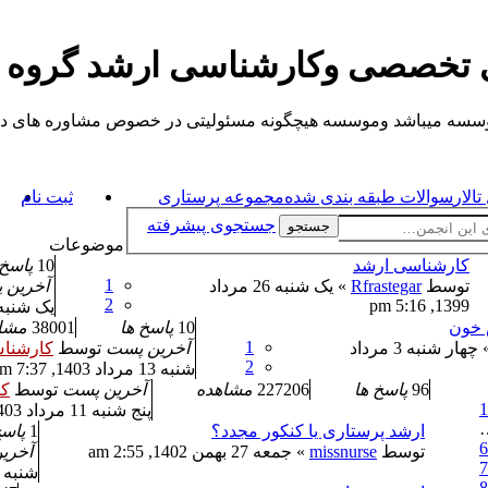
ی تخصصی وکارشناسی ارشد گروه
یباشد وموسسه هیچگونه مسئولیتی در خصوص مشاوره های داده شده ندارد.
الار
سوالات طبقه بندی شده
مجموعه پرستاری
ثبت نام
جستجوی پیشرفته
جستجو
موضوعات
کارشناسی ارشد
10
پاسخ 
1
توسط
Rfrastegar
» یک شنبه 26 مرداد
آخرین
2
1399, 5:16 pm
یک شنبه 9 شهریور 1404, :04
 خون
10
پاسخ ها
38001
مشا
1
» چهار شنبه 3 مرداد
آخرین پست
توسط
کارشنا
2
شنبه 13 مرداد 1403, 7:37 am
96
پاسخ ها
227206
مشاهده
آخرین پست
توسط
کا
1
پنج شنبه 11 مرداد 1403, 8:05 am
ارشد پرستاری یا کنکور مجدد؟
1
پاسخ
6
توسط
missnurse
» جمعه 27 بهمن 1402, 2:55 am
آخری
7
شنبه 28 بهمن 1402, 6:44 am
8