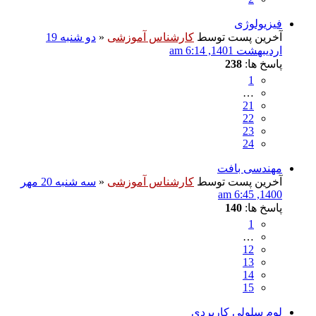
فیزیولوژی
آخرین پست توسط
کارشناس آموزشی
«
دو شنبه 19
اردیبهشت 1401, 6:14 am
پاسخ ها:
238
1
…
21
22
23
24
مهندسی بافت
آخرین پست توسط
کارشناس آموزشی
«
سه شنبه 20 مهر
1400, 6:45 am
پاسخ ها:
140
1
…
12
13
14
15
لوم سلولی کاربردی