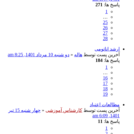
پاسخ ها:
271
1
…
25
26
27
28
ارشد اناتومی
آخرین پست توسط
هاله
«
دو شنبه 10 مرداد 1401, 8:25 am
پاسخ ها:
184
1
…
16
17
18
19
مطالعات اعتیاد
آخرین پست توسط
کارشناس آموزشی
«
چهار شنبه 15 تیر
1401, 6:09 am
پاسخ ها:
11
1
2