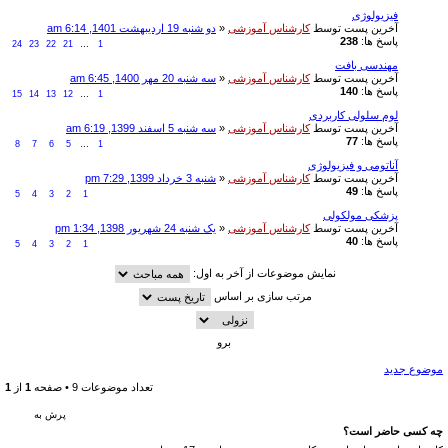
فیزیولوژی
آخرین پست توسط
کارشناس آموزشی
«
دو شنبه 19 اردیبهشت 1401, 6:14 am
پاسخ ها:
238
24
23
22
21
…
1
مهندسی بافت
آخرین پست توسط
کارشناس آموزشی
«
سه شنبه 20 مهر 1400, 6:45 am
پاسخ ها:
140
15
14
13
12
…
1
لوم سلولی کاربردی
آخرین پست توسط
کارشناس آموزشی
«
سه شنبه 5 اسفند 1399, 6:19 am
پاسخ ها:
77
8
7
6
5
…
1
آناتومی و فیزیولوژی
آخرین پست توسط
کارشناس آموزشی
«
شنبه 3 خرداد 1399, 7:29 pm
پاسخ ها:
49
5
4
3
2
1
پزشکی مولکولی
آخرین پست توسط
کارشناس آموزشی
«
یک شنبه 24 شهریور 1398, 1:34 pm
پاسخ ها:
40
5
4
3
2
1
نمایش موضوعات از آخر به اول:
مرتب سازی بر اساس
موضوع جدید
تعداد موضوعات 9 • صفحه
1
از
1
پرش به
چه کسی حاضر است؟