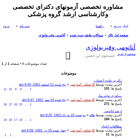
مشاوره تخصصی آزمونهای دکترای تخصصی
وکارشناسی ارشد گروه پزشکی
لینک سریع
راهنما
ثبت نام
ورود
صفحه اول تالار
سوالات طبقه بندی شده
آناتومی وفیزیولوژِی
ست
آناتومی وفیزیولوژِی
جو
موضوع جدید
تعداد موضوعات 9 • صفحه
1
از
1
موضوعات
دکتری علوم اعصاب
آخرین پست توسط
کارشناس آموزشی
«
پنج شنبه 11 اسفند 1401, 6:44 am
پاسخ ها:
101
11
10
9
8
…
1
بیولوژی تولید مثل
آخرین پست توسط
کارشناس آموزشی
«
پنج شنبه 14 مهر 1401, 6:47 am
پاسخ ها:
271
28
27
26
25
…
1
ارشد اناتومی
آخرین پست توسط
هاله
«
دو شنبه 10 مرداد 1401, 8:25 am
پاسخ ها:
184
19
18
17
16
…
1
مطالعات اعتیاد
آخرین پست توسط
کارشناس آموزشی
«
چهار شنبه 15 تیر 1401, 6:09 am
پاسخ ها:
11
2
1