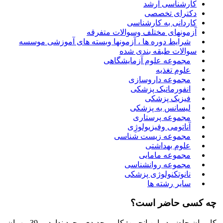
کارشناسی ارشد
دکترای تخصصی
کاردانی به کارشناسی
آزمونهای مختلف وسوالات متفرقه
شرایط دوره ها ، آزمونها وبسته های آموزشی موسسه
سوالات طبقه بندی شده
مجموعه علوم آزمایشگاهی
علوم تغذیه
مجموعه داروسازی
انفورماتیک پزشکی
فیزیک پزشکی
لیسانس به پزشکی
مجموعه پرستاری
آناتومی وفیزیولوژِی
مجموعه زیست شناسی
علوم بهداشتی
مجموعه مامایی
مجموعه روانشناسی
نانوتکنولوژی پزشکی
سایر رشته ها
چه کسی حاضر است؟
کاربران حاضر در این انجمن: کاربر جدیدی وجود ندارد. و 39 مهمان