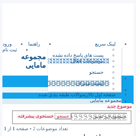
مشاوره تخصصی آزمونهای
دکترای تخصصی وکارشناسی
ارشد گروه پزشکی
لینک سریع
راهنما
ورود
ثبت نام
پست های پاسخ داده نشده
مجموعه
موضوعات فعال
مامایی
جستجو
لیست مدیران
صفحه اول تالار
سوالات طبقه بندی شده
مجموعه مامایی
موضوع جدید
جستجوی پیشرفته
جستجو
موضوعات
تعداد موضوعات 2 • صفحه
1
از
1