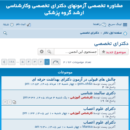
مشاوره تخصصی آزمونهای دکترای تخصصی وکارشناسی
ارشد گروه پزشکی
لینک سریع
راهنما
ثبت نام
ورود
صفحه اول تالار
دکترای تخصصی
ست
دکترای تخصصی
جو
موضوع جدید
168
…
5
4
3
2
1
تعداد موضوعات 4193
موضوعات
چالش های قبولی در آزمون دکترای بهداشت حرفه ای
آخرین پست توسط
gom-oh&s
«
چهار شنبه 14 مرداد 1405, 12:54 pm
پاسخ ها:
4
دکتری سالمند شناسی
آخرین پست توسط
کارشناس آموزشی
«
یک شنبه 4 مرداد 1405, 3:36 pm
پاسخ ها:
19
2
1
دکترای علوم اعصاب
آخرین پست توسط
کارشناس آموزشی
«
چهار شنبه 10 تیر 1405, 1:34 pm
پاسخ ها:
1
دکترای علوم اعصاب
آخرین پست توسط
Manisa
«
چهار شنبه 10 تیر 1405, 9:30 am