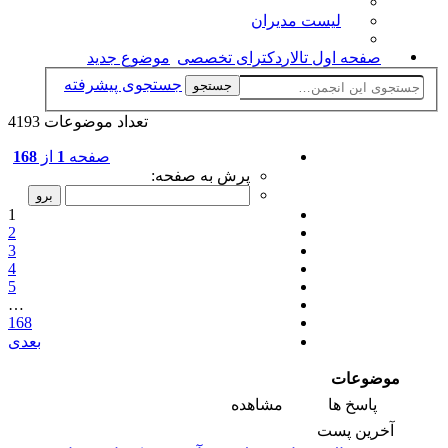
لیست مدیران
صفحه اول تالار
دکترای تخصصی
موضوع جدید
جستجوی پیشرفته
جستجو
تعداد موضوعات 4193
صفحه
1
از
168
پرش به صفحه:
1
2
3
4
5
…
168
بعدی
موضوعات
پاسخ ها
مشاهده
آخرین پست