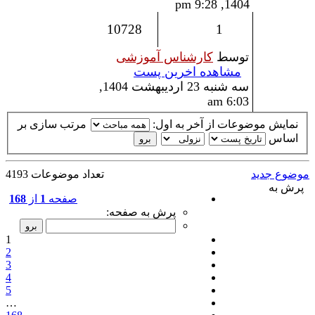
1404, 9:28 pm
10728
1
توسط
کارشناس آموزشی
مشاهده اخرین پست
سه شنبه 23 اردیبهشت 1404,
6:03 am
نمایش موضوعات از آخر به اول:
مرتب سازی بر
اساس
موضوع جدید
تعداد موضوعات 4193
پرش به
صفحه
1
از
168
پرش به صفحه:
1
2
3
4
5
…