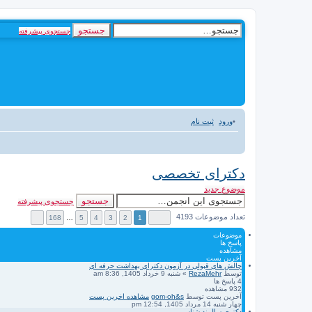
جستجو
جستجوی پیشرفته
ورود
ثبت نام
دکترای تخصصی
موضوع جدید
جستجو
جستجوی پیشرفته
تعداد موضوعات 4193
168
…
5
4
3
2
1
موضوعات
پاسخ ها
مشاهده
آخرین پست
چالش های قبولی در آزمون دکترای بهداشت حرفه ای
توسط
RezaMehr
» شنبه 9 خرداد 1405, 8:36 am
4
پاسخ ها
932
مشاهده
آخرین پست
توسط
gom-oh&s
مشاهده اخرین پست
چهار شنبه 14 مرداد 1405, 12:54 pm
دکتری سالمند شناسی