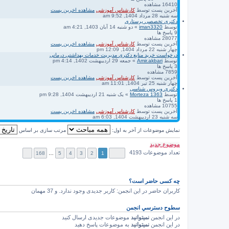
16410
مشاهده
آخرین پست
توسط
کارشناس آموزشی
مشاهده اخرین پست
سه شنبه 28 مرداد 1404, 9:52 am
دکتری تخصصی پرستاری
توسط
iman3320
» دو شنبه 14 آبان 1403, 4:21 am
9
پاسخ ها
28077
مشاهده
آخرین پست
توسط
کارشناس آموزشی
مشاهده اخرین پست
چهار شنبه 22 مرداد 1404, 12:09 pm
درخواست خرید منابع دکتری مدیریت خدمات بهداشتی درمانی
توسط
Amir.akbari
» جمعه 29 اردیبهشت 1402, 4:14 pm
3
پاسخ ها
7859
مشاهده
آخرین پست
توسط
کارشناس آموزشی
مشاهده اخرین پست
چهار شنبه 25 تیر 1404, 11:01 am
دکتری ویروس شناسی
توسط
Morteza 1363
» یک شنبه 21 اردیبهشت 1404, 9:28 pm
1
پاسخ ها
10755
مشاهده
آخرین پست
توسط
کارشناس آموزشی
مشاهده اخرین پست
سه شنبه 23 اردیبهشت 1404, 6:03 am
نمایش موضوعات از آخر به اول:
مرتب سازی بر اساس
موضوع جدید
تعداد موضوعات 4193
168
…
5
4
3
2
1
چه کسی حاضر است؟
کاربران حاضر در این انجمن: کاربر جدیدی وجود ندارد. و 37 مهمان
سطوح دسترسي انجمن
در این انجمن
نمیتوانید
موضوعات جدیدی ارسال کنید
در این انجمن
نمیتوانید
به موضوعات پاسخ دهید