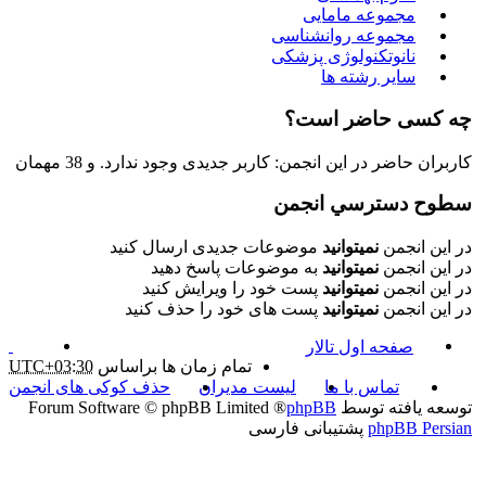
مجموعه مامایی
مجموعه روانشناسی
نانوتکنولوژی پزشکی
سایر رشته ها
چه کسی حاضر است؟
کاربران حاضر در این انجمن: کاربر جدیدی وجود ندارد. و 38 مهمان
سطوح دسترسي انجمن
در این انجمن
نمیتوانید
موضوعات جدیدی ارسال کنید
در این انجمن
نمیتوانید
به موضوعات پاسخ دهید
در این انجمن
نمیتوانید
پست خود را ویرایش کنید
در این انجمن
نمیتوانید
پست های خود را حذف کنید
صفحه اول تالار
تمام زمان ها براساس
UTC+03:30
تماس با ما
لیست مدیران
حذف کوکی های انجمن
توسعه یافته توسط
phpBB
® Forum Software © phpBB Limited
phpBB Persian
پشتیبانی فارسی