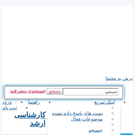
مشاوره تخصصی آزمونهای
دکترای تخصصی وکارشناسی
ارشد گروه پزشکی
توجه : پاسخهای سوالات شما نظرات اساتید وکارشناسان آموزشی
موسسه میباشد وموسسه هیچگونه مسئولیتی در خصوص مشاوره
های داده شده ندارد. تماس با ما : 02188801465
پرش به محتوا
جستجوی پیشرفته
جستجو
لینک سریع
راهنما
ورود
ثبت نام
پست های پاسخ داده نشده
کارشناسی
موضوعات فعال
ارشد
جستجو