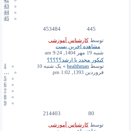
43
44
45
453484
445
توسط
کارشناس آموزشی
مشاهده اخرین پست
شنبه 19 مهر 1404, 9:24 am
کنکور مجدد یا ارشد؟؟؟؟؟
توسط
healthman
» یک شنبه 10
1
فروردین 1393, 1:02 pm
…
5
6
7
8
9
214403
80
توسط
کارشناس آموزشی
مشاهده اخرین پست