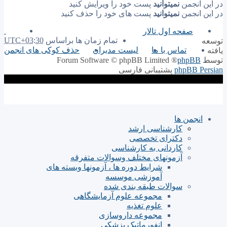
در این انجمن
نمیتوانید
پست خود را ویرایش کنید
در این انجمن
نمیتوانید
پست های خود را حذف کنید
صفحه اول تالار
تمام زمان ها براساس
UTC+03:30
توسعه
تماس با ما
لیست مدیران
حذف کوکی های انجمن
یافته
توسط
phpBB
® Forum Software © phpBB Limited
phpBB Persian
پشتیبانی فارسی
انجمن ها
کارشناسی ارشد
دکترای تخصصی
کاردانی به کارشناسی
آزمونهای مختلف وسوالات متفرقه
شرایط دوره ها ، آزمونها وبسته های
آموزشی موسسه
سوالات طبقه بندی شده
مجموعه علوم آزمایشگاهی
علوم تغذیه
مجموعه داروسازی
انفورماتیک پزشکی