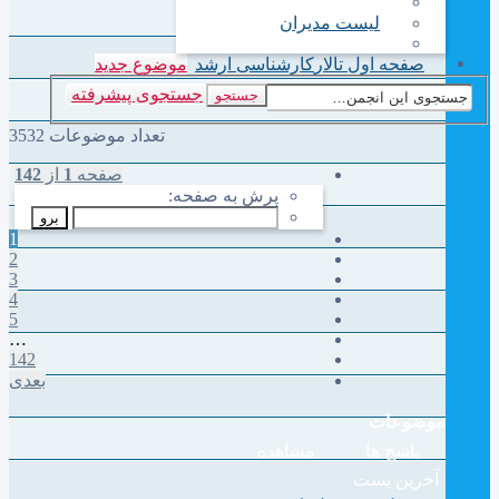
لیست مدیران
صفحه اول تالار
کارشناسی ارشد
موضوع جدید
جستجوی پیشرفته
جستجو
تعداد موضوعات 3532
صفحه
1
از
142
پرش به صفحه:
1
2
3
4
5
…
142
بعدی
موضوعات
پاسخ ها
مشاهده
آخرین پست