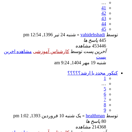
…
41
42
43
44
45
توسط
vahidehshadi
» شنبه 24 تیر 1396, 12:54 pm
445
پاسخ ها
453446
مشاهده
آخرین پست
توسط
کارشناس آموزشی
مشاهده اخرین
پست
شنبه 19 مهر 1404, 9:24 am
کنکور مجدد یا ارشد؟؟؟؟؟
1
…
5
6
7
8
9
توسط
healthman
» یک شنبه 10 فروردین 1393, 1:02 pm
80
پاسخ ها
214368
مشاهده