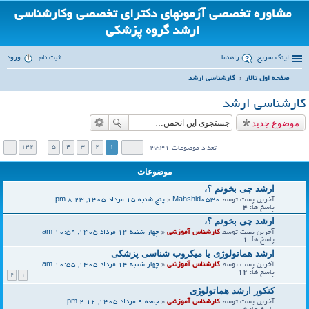
مشاوره تخصصی آزمونهای دکترای تخصصی وکارشناسی
ارشد گروه پزشکی
لینک سریع
راهنما
ثبت نام
ورود
صفحه اول تالار
کارشناسی ارشد
ست
کارشناسی ارشد
جو
موضوع جدید
142
…
5
4
3
2
1
تعداد موضوعات 3531
موضوعات
ارشد چی بخونم ؟،
آخرین پست توسط
Mahshid0530
«
پنج شنبه 15 مرداد 1405, 8:23 pm
پاسخ ها:
4
ارشد چی بخونم ؟،
آخرین پست توسط
کارشناس آموزشی
«
چهار شنبه 14 مرداد 1405, 10:59 am
پاسخ ها:
1
ارشد هماتولوژی یا میکروب شناسی پزشکی
آخرین پست توسط
کارشناس آموزشی
«
چهار شنبه 14 مرداد 1405, 10:55 am
پاسخ ها:
12
2
1
کنکور ارشد هماتولوژی
آخرین پست توسط
کارشناس آموزشی
«
جمعه 9 مرداد 1405, 2:12 pm