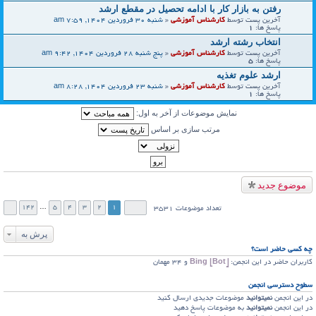
رفتن به بازار کار با ادامه تحصیل در مقطع ارشد
آخرین پست توسط
کارشناس آموزشی
«
شنبه 30 فروردین 1404, 7:59 am
پاسخ ها:
1
انتخاب رشته ارشد
آخرین پست توسط
کارشناس آموزشی
«
پنج شنبه 28 فروردین 1404, 9:42 am
پاسخ ها:
5
ارشد علوم تغذیه
آخرین پست توسط
کارشناس آموزشی
«
شنبه 23 فروردین 1404, 8:28 am
پاسخ ها:
1
نمایش موضوعات از آخر به اول:
مرتب سازی بر اساس
موضوع جدید
142
…
5
4
3
2
1
تعداد موضوعات 3531
پرش به
چه کسی حاضر است؟
کاربران حاضر در این انجمن:
Bing [Bot]
و 34 مهمان
سطوح دسترسي انجمن
در این انجمن
نمیتوانید
موضوعات جدیدی ارسال کنید
در این انجمن
نمیتوانید
به موضوعات پاسخ دهید