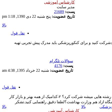
کارشناس آموزشی
مدیر سایت
پست:
21689
تاریخ عضویت:
پنج شنبه 22 دی 1390, 1:18 pm
بالا
نقل قول
شرکت کنید و برای کنکورپزشکی باید مدرک پیش تجربی تهیه
سؤالات تلگرام
پست:
4176
تاریخ عضویت:
شنبه 22 خرداد 1395, 4:38 am
نقل قول
سلام کارشناس محترم لطفا راهنمایی کنید：۱-با ارشد اموزش پزشکی در مقطع دکترا چه رشته هایی میشه شرکت کرد؟ ۲-کدامیک از همه بهتر و بازار کار
پزشکی
بالا
بالا
کارشناس آموزشی