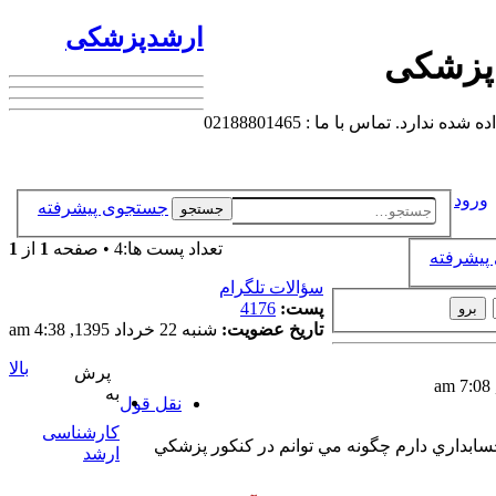
ارشدپزشکی
 پزشکی
 تماس با ما : 02188801465
ورود
جستجوی پیشرفته
جستجو
تعداد پست ها:4 • صفحه
1
از
1
پیشرفته
سؤالات تلگرام
پست:
4176
تاریخ عضویت:
شنبه 22 خرداد 1395, 4:38 am
بالا
پرش
به
نقل قول
کارشناسی
سابداري دارم چگونه مي توانم در كنكور پزشكي
ارشد