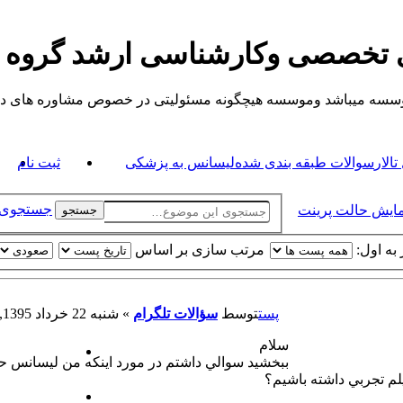
ی تخصصی وکارشناسی ارشد گروه
یباشد وموسسه هیچگونه مسئولیتی در خصوص مشاوره های داده شده ندارد.
الار
سوالات طبقه بندی شده
لیسانس به پزشکی
ثبت نام
جستجوی 
مایش حالت پرینت
جستجو
به اول:
مرتب سازی بر اساس
پست
توسط
سؤالات تلگرام
»
شنبه 22 خرداد 1395, 7:08 am
سلام
ببخشيد سوالي داشتم در مورد اينكه من ليسانس ح
لم تجربي داشته باشيم؟