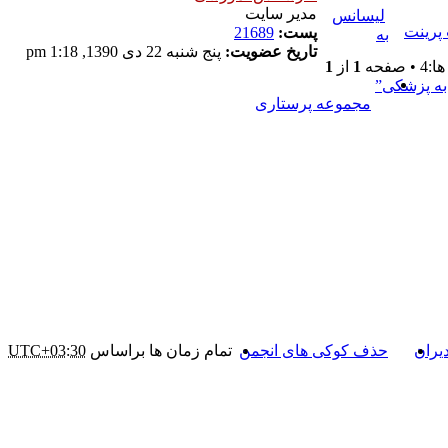
مدیر سایت
لیسانس
پرینت
پست:
21689
به
تاریخ عضویت:
پنج شنبه 22 دی 1390, 1:18 pm
صفحه
1
از
1
به پزشکی”
مجموعه پرستاری
یران
حذف کوکی های انجمن
تمام زمان ها براساس
UTC+03:30