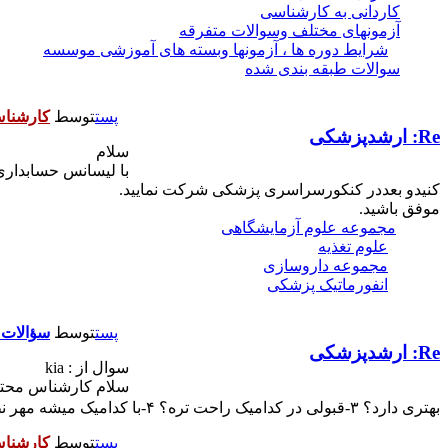
کاردانی به کارشناسی
آزمونهای مختلف وسوالات متفرقه
شرایط دوره ها ، آزمونها وبسته های آموزشی موسسه
سوالات طبقه بندی شده
پست
توسط
کارشنا
Re: ارشدپزشکی
سلام
با ليسانس حسابداري
کنیدو بعددر کنکورسراسری پزشکی شرکت نمایید.
موفق باشید.
مجموعه علوم آزمایشگاهی
علوم تغذیه
مجموعه داروسازی
انفورماتیک پزشکی
پست
توسط
سؤالات 
Re: ارشدپزشکی
سوال از : kia
بهتری دارد؟ ۳-قبولی در کدامیک راحت تره؟ ۴-با کدامیک میشه مهر نظام پزشکی گرفت یا مجوز مطب و کلینیک گرفت هم در مجموعه دانشگاه ازاد هم وزارت بهداشت؟لطفا دقیق راهنمایی کنید.تشکر
پست
توسط
کارشنا