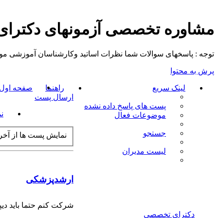
مشاوره تخصصی آزمونهای دکترا
توجه : پاسخهای سوالات شما نظرات اساتید وکارشناسان آموزشی موسسه م
پرش به محتوا
لینک سریع
راهنما
صفحه اول ت
ارسال پست
پست های پاسخ داده نشده
ن
موضوعات فعال
جستجو
نمایش پست ها از آخر 
لیست مدیران
ارشدپزشکی
شركت كنم حتما بايد ديپ
دکترای تخصصی