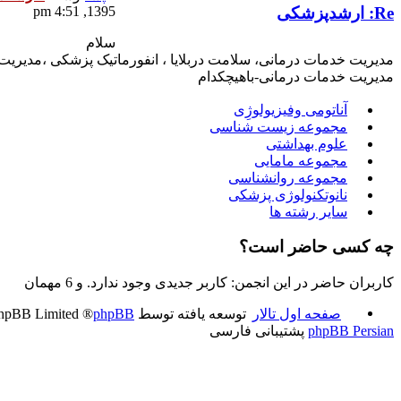
Re: ارشدپزشکی
1395, 4:51 pm
سلام
مدیریت خدمات درمانی، سلامت دربلایا ، انفورماتیک پزشکی ،مدیریت 
مدیریت خدمات درمانی-باهیچکدام
آناتومی وفیزیولوژِی
مجموعه زیست شناسی
علوم بهداشتی
مجموعه مامایی
مجموعه روانشناسی
نانوتکنولوژی پزشکی
سایر رشته ها
چه کسی حاضر است؟
کاربران حاضر در این انجمن: کاربر جدیدی وجود ندارد. و 6 مهمان
صفحه اول تالار
توسعه یافته توسط
phpBB
® Forum Software © phpBB Limited
phpBB Persian
پشتیبانی فارسی