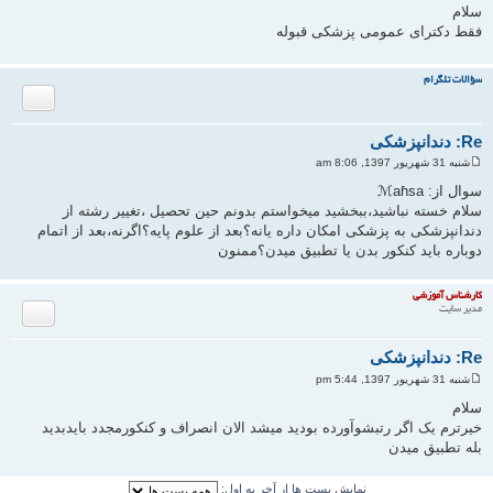
س
سلام
ت
فقط دکترای عمومی پزشکی قبوله
ب
ا
ل
سؤالات تلگرام
ا
نقل قول
Re: دندانپزشکی
شنبه 31 شهریور 1397, 8:06 am
پ
س
سوال از: ℳaɦsa
ت
سلام خسته نباشید،ببخشید میخواستم بدونم حین تحصیل ،تغییر رشته از
دندانپزشکی به پزشکی امکان داره یانه؟بعد از علوم پایه؟اگرنه،بعد از اتمام
دوباره باید کنکور بدن یا تطبیق میدن؟ممنون
ب
ا
ل
کارشناس آموزشی
ا
نقل قول
مدیر سایت
Re: دندانپزشکی
شنبه 31 شهریور 1397, 5:44 pm
پ
س
سلام
ت
خیرترم یک اگر رتبشوآورده بودید میشد الان انصراف و کنکورمجدد بایدبدید
بله تطبیق میدن
ب
ا
ل
نمایش پست ها از آخر به اول: