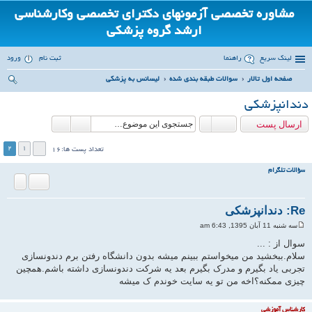
مشاوره تخصصی آزمونهای دکترای تخصصی وکارشناسی
ارشد گروه پزشکی
لینک سریع
راهنما
ثبت نام
ورود
صفحه اول تالار
سوالات طبقه بندی شده
لیسانس به پزشکی
ست
دندانپزشکی
جو
ارسال پست
2
1
تعداد پست ها:16
سؤالات تلگرام
نقل قول
Re: دندانپزشکی
سه شنبه 11 آبان 1395, 6:43 am
پ
س
سوال از : ...
ت
سلام.ببخشید من میخواستم ببینم میشه بدون دانشگاه رفتن برم دندونسازی
تجربی یاد بگیرم و مدرک بگیرم بعد یه شرکت دندونسازی داشته باشم.همچین
چیزی ممکنه؟اخه من تو یه سایت خوندم ک میشه
ب
ا
ل
کارشناس آموزشی