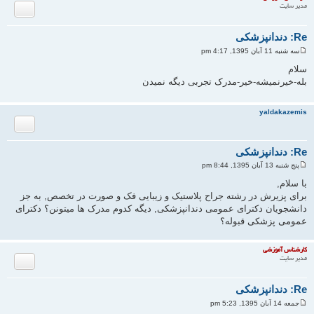
ا
نقل قول
مدیر سایت
Re: دندانپزشکی
سه شنبه 11 آبان 1395, 4:17 pm
پ
س
سلام
ت
بله-خیرنمیشه-خیر-مدرک تجربی دیگه نمیدن
ب
ا
ل
yaldakazemis
ا
نقل قول
Re: دندانپزشکی
پنج شنبه 13 آبان 1395, 8:44 pm
پ
س
با سلام,
ت
برای پزیرش در رشته جراح پلاستیک و زیبایی فک و صورت در تخصص, به جز
دانشجویان دکترای عمومی دندانپزشکی, دیگه کدوم مدرک ها میتونن؟ دکترای
عمومی پزشکی قبوله؟
ب
ا
ل
کارشناس آموزشی
ا
نقل قول
مدیر سایت
Re: دندانپزشکی
جمعه 14 آبان 1395, 5:23 pm
پ