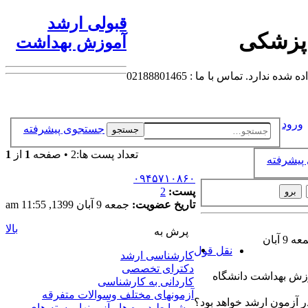
قبولی ارشد
 پزشکی
آموزش بهداشت
 تماس با ما : 02188801465
ورود
جستجوی پیشرفته
جستجو
تعداد پست ها:2 • صفحه
1
از
1
پیشرفته
۰۹۴۵۷۱۰۸۶۰
پست:
2
تاریخ عضویت:
جمعه 9 آبان 1399, 11:55 am
بالا
پرش به
جمعه 9 آبان
نقل قول
کارشناسی ارشد
دکترای تخصصی
وزش بهداشت دانشگاه
کاردانی به کارشناسی
آزمونهای مختلف وسوالات متفرقه
ر آزمون ارشد خواهد بود؟
شرایط دوره ها ، آزمونها وبسته های