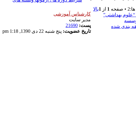
صفحه
1
از
1
بالا
کارشناس آموزشی
“علوم بهداشتی”
مدیر سایت
وسسه
پست:
21690
ه بندی شده
تاریخ عضویت:
پنج شنبه 22 دی 1390, 1:18 pm