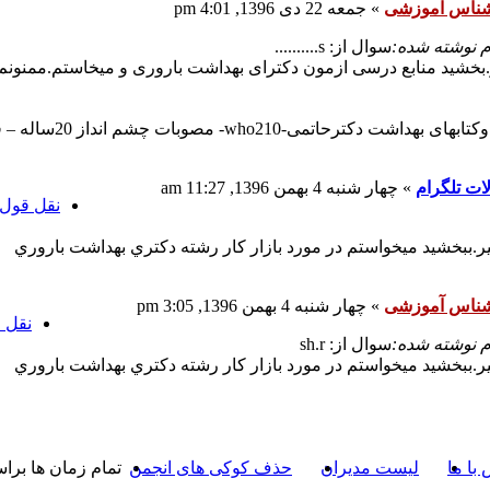
شناس آموزشی
»
جمعه 22 دی 1396, 4:01 pm
م نوشته شده:
سوال از: s..........
بخشید منابع درسی ازمون دکترای بهداشت باروری و میخاستم.ممنونم 
بارداری وداخلی ویلیا
ات تلگرام
»
چهار شنبه 4 بهمن 1396, 11:27 am
نقل قول
ر.ببخشيد ميخواستم در مورد بازار كار رشته دكتري بهداشت باروري
شناس آموزشی
»
چهار شنبه 4 بهمن 1396, 3:05 pm
نقل 
م نوشته شده:
سوال از: sh.r
ر.ببخشيد ميخواستم در مورد بازار كار رشته دكتري بهداشت باروري
با ما
لیست مدیران
حذف کوکی های انجمن
تمام زمان ها بر