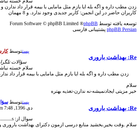
سلام خسته نباشی
زدن مطب داره و اگه بله ایا بازم مثل مامایی با بیمه قرار داد ندارن و
کاربران حاضر در این انجمن: کاربر جدیدی وجود ندارد. و 8 مهمان
توسعه یافته توسط
phpBB
® Forum Software © phpBB Limited
phpBB Persian
پشتیبانی فارسی
پست
توسط
کار
Re: بهداشت باروری
سؤالات تلگرا
سلام خسته نباشی
زدن مطب داره و اگه بله ایا بازم مثل مامایی با بیمه قرار داد ندا
سلام
خیر مزیتی ایجادنمیشه-نه ندارن-تغذیه بهتره
پست
توسط
سؤال
Re: بهداشت باروری
دی 1396, 7:48 am
سوال از: s..........
سلام .وقت بخیر.بخشید منابع درسی ازمون دکترای بهداشت باروری و 