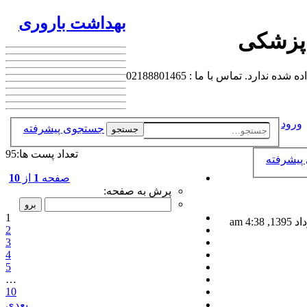
بهداشت باروری
 پزشکی
 تماس با ما : 02188801465
ورود
جستجوی پیشرفته
جستجو
تعداد پست ها:95
پیشرفته
صفحه
1
از
10
پرش به صفحه:
1
2
3
4
5
…
10
بعدی