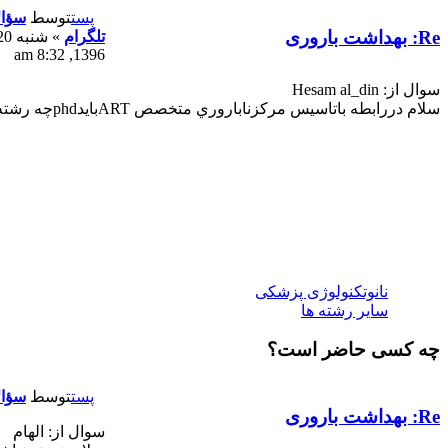
پست
توسط
سؤال
Re: بهداشت باروری
تلگرام
»
1396, 8:32 am
سوال از: Hesam al_din
سلام دررابطه باتاسيس مركزناباروري متخصص ARTبايدphdچه رشته اي داشته باشد؟؟؟؟
نانوتکنولوژی پزشکی
سایر رشته ها
چه کسی حاضر است؟
پست
توسط
سؤال
Re: بهداشت باروری
سوال از: الهام