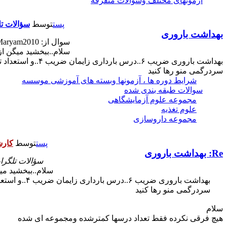
آزمونهای مختلف وسوالات متفرقه
پست
توسط
سؤالات تل
بهداشت باروری
سوال از: Maryam2010
سردرگمی منو رها کنید
شرایط دوره ها ، آزمونها وبسته های آموزشی موسسه
سوالات طبقه بندی شده
مجموعه علوم آزمایشگاهی
علوم تغذیه
مجموعه داروسازی
پست
توسط
کار
Re: بهداشت باروری
سؤالات تلگرا
سردرگمی منو رها کنید
سلام
هیچ فرقی نکرده فقط تعداد درسها کمترشده ومجموعه ای شده