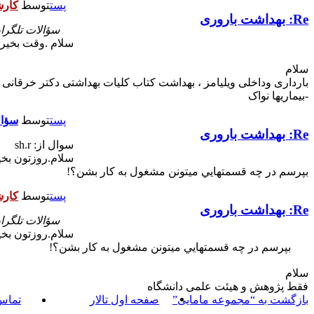
پست
توسط
کار
Re: بهداشت باروری
سؤالات تلگرا
سلام .وقت بخیر.
سلام
-بیماریها نواک
پست
توسط
سؤال
Re: بهداشت باروری
سوال از: sh.r
سلام.روزتون بخي
بپرسم در چه قسمتهايي ميتونن مشغول به كار بشن؟!
پست
توسط
کار
Re: بهداشت باروری
سؤالات تلگرا
سلام.روزتون بخي
بپرسم در چه قسمتهايي ميتونن مشغول به كار بشن؟!
سلام
فقط پژوهش و هیئت علمی دانشگاه
بازگشت به “مجموعه مامایی”
صفحه اول تالار
تماس 