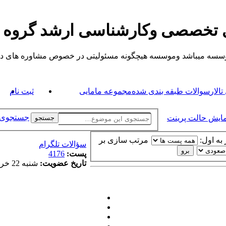
ی تخصصی وکارشناسی ارشد گروه
یباشد وموسسه هیچگونه مسئولیتی در خصوص مشاوره های داده شده ندارد.
الار
سوالات طبقه بندی شده
مجموعه مامایی
ثبت نام
جستجوی 
مایش حالت پرینت
جستجو
به اول:
مرتب سازی بر
سؤالات تلگرام
پست:
4176
تاریخ عضویت:
شنبه 22 خرداد 1395, 4:38 am