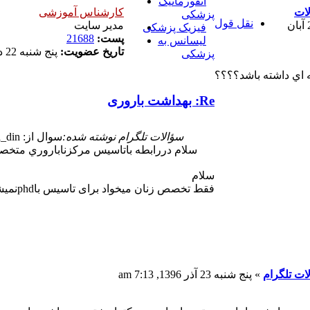
انفورماتیک
ات
کارشناس آموزشی
پزشکی
نقل قول
شنبه 20 آبان
مدیر سایت
فیزیک پزشکی
پست:
21688
لیسانس به
تاریخ عضویت:
پنج شنبه 22 دی 1390, 1:18 pm
پزشکی
Re: بهداشت باروری
سؤالات تلگرام نوشته شده:
سوال از: Hesam al_din
سلام دررابطه باتاسيس مركزناباروري متخصص ARTبايدphdچه رشته اي داشته با
سلام
فقط تخصص زنان میخواد برای تاسیس باphdنمیشه
ات تلگرام
»
پنج شنبه 23 آذر 1396, 7:13 am