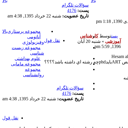
بالا
بالا
سؤالات تلگرام
پست:
4176
تاریخ عضویت:
شنبه 22 خرداد 1395, 4:38 am
مجموعه پرستاری
بالا
پست
توسط
کارشناس
آناتومی
نقل قول
آموزشی
»
شنبه 20 آبان
وفیزیولوژِی
1396, 5:59 pm
مجموعه زیست
شناسی
علوم بهداشتی
شد؟؟؟؟
مجموعه مامایی
مجموعه
روانشناسی
سؤالات تلگرام
پست:
4176
تاریخ عضویت:
شنبه 22 خرداد 1395, 4:38 am
نقل قول