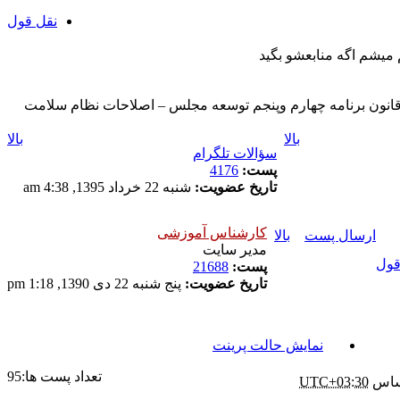
نقل قول
میشم اگه منابعشو بگید
مز ، بهداشت کتاب کلیات بهداشتی دکتر خرقانی وکتابهای بهداشت دکترحاتمی-who210- مصوبات چشم انداز 20ساله – قانون برنامه چهارم وپنجم توسعه مجلس – اصلاحات نظام سلامت
بالا
بالا
سؤالات تلگرام
پست:
4176
تاریخ عضویت:
شنبه 22 خرداد 1395, 4:38 am
کارشناس آموزشی
ارسال پست
بالا
مدیر سایت
قول
پست:
21688
تاریخ عضویت:
پنج شنبه 22 دی 1390, 1:18 pm
نمایش حالت پرینت
تعداد پست ها:95
اساس
UTC+03:30